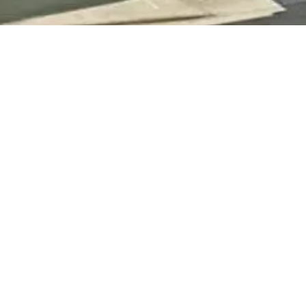
FITACCESS® C’EST
:
LE FITNESS EN
ILLIMITÉ
6H-23H ET
7JOURS/7
Des espaces d’entrainements
variés et encadrés par des
coachs diplômés
pour
atteindre
vos objectifs.
Espace cardio, musculation libre
ou guidée, cours collectif et