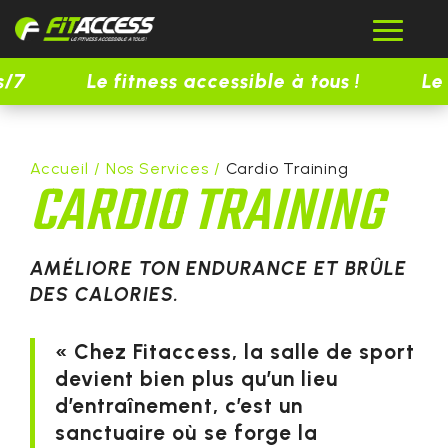
s/7
Le fitness accessible à tous !
Le
Accueil
/
Nos Services
/
Cardio Training
CARDIO TRAINING
AMÉLIORE TON ENDURANCE ET BRÛLE
DES CALORIES.
« Chez Fitaccess, la salle de sport
devient bien plus qu’un lieu
d’entraînement, c’est un
sanctuaire où se forge la