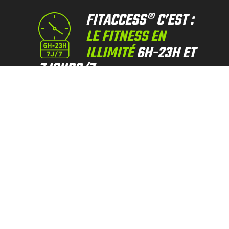
FITACCESS® C’EST :
LE FITNESS EN
ILLIMITÉ
6H-23H ET
7JOURS/7
Des espaces d’entrainements variés
et encadrés par des
coachs
diplômés
pour
atteindre vos
objectifs.
Espace cardio, musculation libre ou
guidée, cours collectif et studio de
RPM.