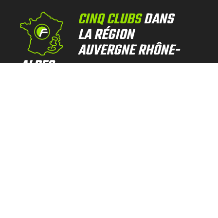
CINQ CLUBS
DANS
LA RÉGION
AUVERGNE RHÔNE-
ALPES
Saint-Marcel-lès-
Valence
(26)
Tain-l’Hermitage
(26)
Tullins
(38)
Saint-Marcellin
(38)
Varces-Allières-et-Risset
(38)