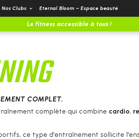
Nos Clubs
Eternal Bloom – Espace beauté
Le fitness accessible à tous !
NING
ÎNEMENT COMPLET.
traînement complète qui combine
cardio
,
r
ortifs, ce type d'entraînement sollicite l'e