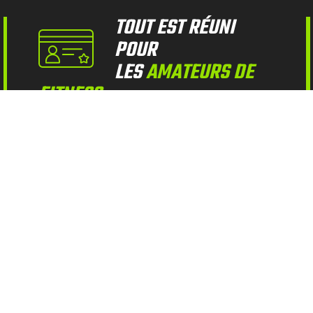
TOUT EST RÉUNI
POUR
LES
AMATEURS DE
FITNESS
Nos abonnements
s’adaptent à vos
envies et besoins
avec ou sans
engagement
, encadrement ou sans
encadrement.
Vous êtes libre de choisir la formule
qui vous convient le mieux.